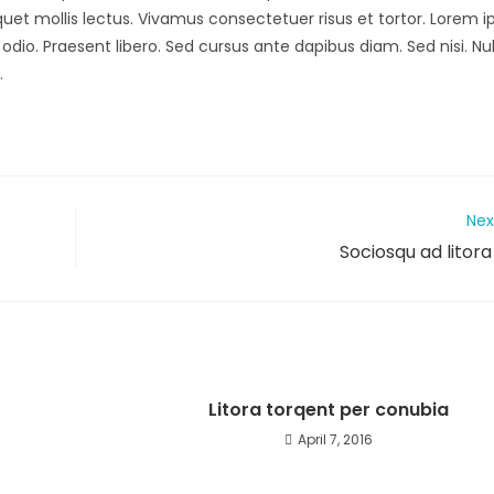
iquet mollis lectus. Vivamus consectetuer risus et tortor. Lorem 
 odio. Praesent libero. Sed cursus ante dapibus diam. Sed nisi. Nul
.
Nex
Sociosqu ad litor
Litora torqent per conubia
April 7, 2016