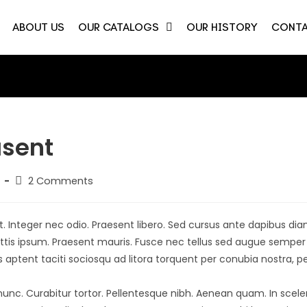
ABOUT US
OUR CATALOGS
OUR HISTORY
CONTA
asent
2 Comments
. Integer nec odio. Praesent libero. Sed cursus ante dapibus diam
ttis ipsum. Praesent mauris. Fusce nec tellus sed augue semper
 aptent taciti sociosqu ad litora torquent per conubia nostra, p
a nunc. Curabitur tortor. Pellentesque nibh. Aenean quam. In scele