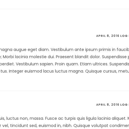
APRIL 8, 2016
LOG 
gna augue eget diam. Vestibulum ante ipsum primis in faucib
; Morbi lacinia molestie dui. Praesent blandit dolor. Suspendisse 
erdiet. Vestibulum sapien. Proin quam. Etiam ultrices. Suspendis
ectus. Integer euismod lacus luctus magna. Quisque cursus, metu
APRIL 8, 2016
LOG 
quis, luctus non, massa. Fusce ac turpis quis ligula lacinia aliquet.
vel, tincidunt sed, euismod in, nibh. Quisque volutpat condimen