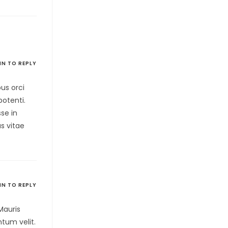
IN TO REPLY
us orci
potenti.
se in
s vitae
IN TO REPLY
 Mauris
tum velit.