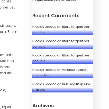
iaculis
orper vel,
Recent Comments
is turpis.
Nicolas Lecocq
on
Litora torqent per
quam. Etiam
conubia
Nicolas Lecocq
on
Litora torqent per
conubia
lum ante
Nicolas Lecocq
on
Litora torqent per
. Sed non
conubia
viverra
Nicolas Lecocq
on
Velusce suscipit
 mauris.
quis luctus
Nicolas Lecocq
on
Duis sagitis ipsum
prasent
elis,
Archives
 ligula.