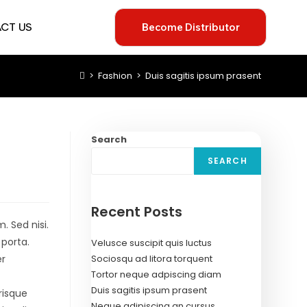
CT US
Become Distributor
>
Fashion
>
Duis sagitis ipsum prasent
Search
SEARCH
Recent Posts
. Sed nisi.
 porta.
Velusce suscipit quis luctus
er
Sociosqu ad litora torquent
Tortor neque adpiscing diam
Duis sagitis ipsum prasent
risque
Neque adipiscing an cursus