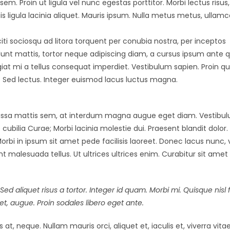
m. Proin ut ligula vel nunc egestas porttitor. Morbi lectus risus, 
uis ligula lacinia aliquet. Mauris ipsum. Nulla metus metus, ullamc
ti sociosqu ad litora torquent per conubia nostra, per inceptos
nt mattis, tortor neque adipiscing diam, a cursus ipsum ante qu
feugiat mi a tellus consequat imperdiet. Vestibulum sapien. Proin 
t. Sed lectus. Integer euismod lacus luctus magna.
assa mattis sem, at interdum magna augue eget diam. Vestibu
 cubilia Curae; Morbi lacinia molestie dui. Praesent blandit dolor
i in ipsum sit amet pede facilisis laoreet. Donec lacus nunc, 
nt malesuada tellus. Ut ultrices ultrices enim. Curabitur sit amet
Sed aliquet risus a tortor. Integer id quam. Morbi mi. Quisque nisl f
amet, augue. Proin sodales libero eget ante.
at, neque. Nullam mauris orci, aliquet et, iaculis et, viverra vitae,