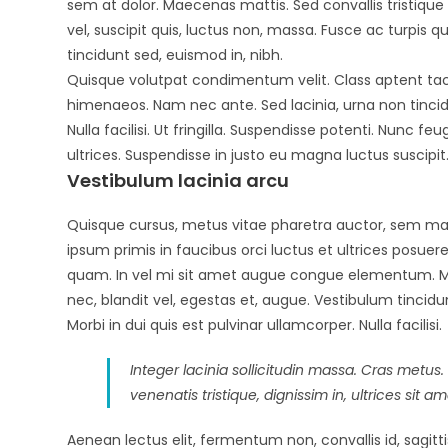
sem at dolor. Maecenas mattis. Sed convallis tristique se
vel, suscipit quis, luctus non, massa. Fusce ac turpis q
tincidunt sed, euismod in, nibh.
Quisque volutpat condimentum velit. Class aptent taci
himenaeos. Nam nec ante. Sed lacinia, urna non tincidu
Nulla facilisi. Ut fringilla. Suspendisse potenti. Nunc 
ultrices. Suspendisse in justo eu magna luctus suscipi
Vestibulum lacinia arcu
Quisque cursus, metus vitae pharetra auctor, sem m
ipsum primis in faucibus orci luctus et ultrices posuere
quam. In vel mi sit amet augue congue elementum. Morb
nec, blandit vel, egestas et, augue. Vestibulum tincidu
Morbi in dui quis est pulvinar ullamcorper. Nulla facilisi.
Integer lacinia sollicitudin massa. Cras metus. 
venenatis tristique, dignissim in, ultrices sit 
Aenean lectus elit, fermentum non, convallis id, sagittis 